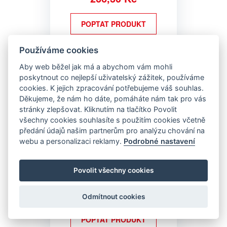
POPTAT PRODUKT
Používáme cookies
TON-Brněnka(Renoton) 14-R-
Aby web běžel jak má a abychom vám mohli
okrajová P
poskytnout co nejlepší uživatelský zážitek, používáme
cookies. K jejich zpracování potřebujeme váš souhlas.
-16 %
Děkujeme, že nám ho dáte, pomáháte nám tak pro vás
stránky zlepšovat. Kliknutím na tlačítko Povolit
všechny cookies souhlasíte s použitím cookies včetně
předání údajů našim partnerům pro analýzu chování na
webu a personalizaci reklamy.
Podrobné nastavení
Povolit všechny cookies
220,08 Kč bez DPH
266,30 Kč
Odmítnout cookies
POPTAT PRODUKT