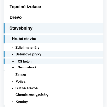
Tepelné izolace
Dřevo
Stavebniny
Hrubá stavba
Zdící materiály
Betonové prvky
CS beton
Semmelrock
Železo
Pojiva
Suchá stavba
Chemie,tmely,nátěry
Komíny