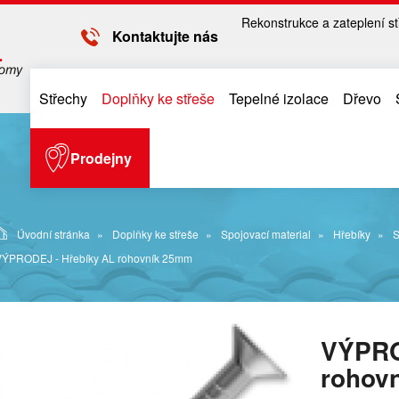
Rekonstrukce a zateplení st
Kontaktujte nás
Střechy
Doplňky ke střeše
Tepelné izolace
Dřevo
Prodejny
Úvodní stránka
Doplňky ke střeše
Spojovací material
Hřebíky
S
VÝPRODEJ - Hřebíky AL rohovník 25mm
VÝPRO
rohov