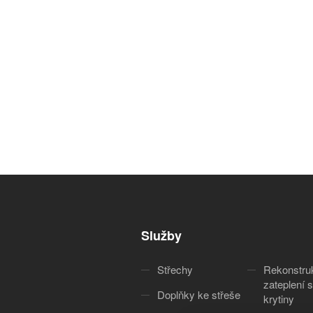
Služby
Střechy
Rekonstru
zateplení s
Doplňky ke střeše
krytiny