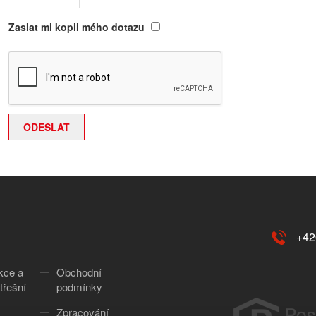
Zaslat mi kopii mého dotazu
+42
kce a
Obchodní
třešní
podmínky
Zpracování