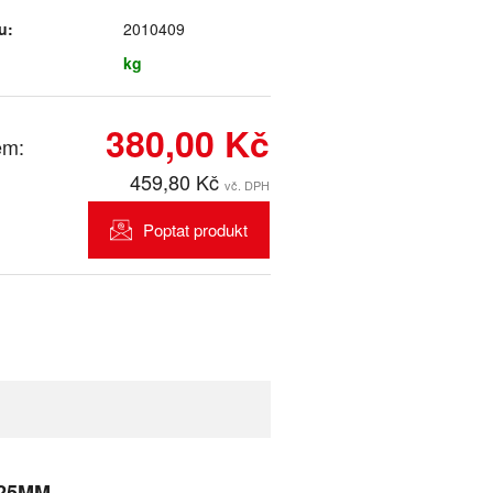
u:
2010409
kg
380,00 Kč
em:
459,80 Kč
vč. DPH
Poptat produkt
 25MM