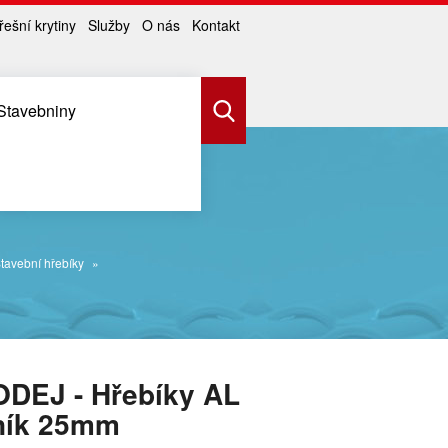
řešní krytiny
Služby
O nás
Kontakt
Stavebniny
tavební hřebíky
DEJ - Hřebíky AL
ník 25mm