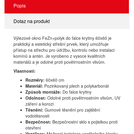
Popis
Dotaz na produkt
Výlezové okno FeZn+polyk do falce krytiny 60x60 je
praktický a estetický střešní prvek, který umožňuje
přístup na střechu pro údržbu, kontrolu nebo instalaci
komínů a antén. Je vyrobeno z vysoce kvalitních
materiálů a je odolné proti povětrnostním vlivům.
Vlastnosti:
Rozměry:
60x60 cm
Materiál:
Pozinkovaný plech a polykarbonát
Způsob montáže:
Do falce krytiny
Odolnost:
Odolné proti povětrnostním vlivům, UV
záření a korozi
Těsnění:
Gumové těsnění pro zajištění
vodotěsnosti
Bezpečnost:
Bezpečnostní sklo s pojistkou proti
otevření
Ventilace:
Možnost instalace ventilačního klapky