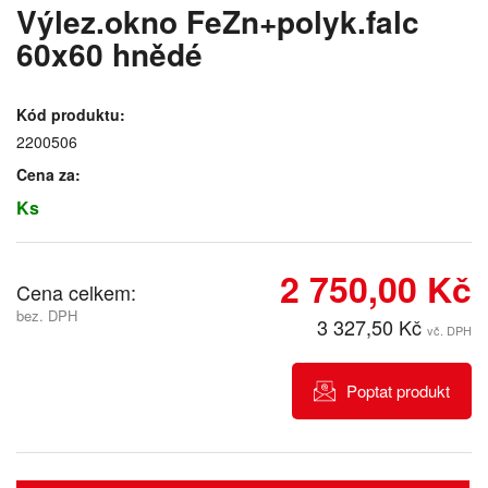
Výlez.okno FeZn+polyk.falc
60x60 hnědé
Kód produktu:
2200506
Cena za:
Ks
2 750,00 Kč
Cena celkem:
bez. DPH
3 327,50 Kč
vč. DPH
Poptat produkt