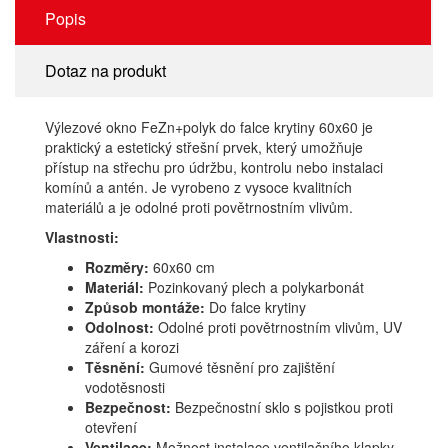
Popis
Dotaz na produkt
Výlezové okno FeZn+polyk do falce krytiny 60x60 je
praktický a estetický střešní prvek, který umožňuje
přístup na střechu pro údržbu, kontrolu nebo instalaci
komínů a antén. Je vyrobeno z vysoce kvalitních
materiálů a je odolné proti povětrnostním vlivům.
Vlastnosti:
Rozměry:
60x60 cm
Materiál:
Pozinkovaný plech a polykarbonát
Způsob montáže:
Do falce krytiny
Odolnost:
Odolné proti povětrnostním vlivům, UV
záření a korozi
Těsnění:
Gumové těsnění pro zajištění
vodotěsnosti
Bezpečnost:
Bezpečnostní sklo s pojistkou proti
otevření
Ventilace:
Možnost instalace ventilačního klapky