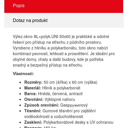
Popis
Dotaz na produkt
Výlez.okno AL+polyk.UNI 50x60 je praktické a odolné
řešení pro přístup na střechu z půdního prostoru.
Vyrobeno z hliníku a polykarbonátu, toto okno nabízí
kombinaci pevnosti, lehkosti a prosvětlení. Je ideální pro
obytné domy, chaty a další budovy, kde je potřeba
snadný a bezpečný přístup na střechu.
Vlastnosti:
Rozměry:
50 cm (šířka) x 60 cm (výška)
Materiál:
Hliník a polykarbonát
Barva:
Hnědá, červená, antracit
Otevírání:
Výklopné nahoru
Způsob otevírání:
Gaspружиnový
Těsnění:
Gumové těsnění pro zajištění
voděodolnosti a vzduchotěsnosti
Zasklení:
Polykarbonátové desky s UV ochranou
Nosnost:
150 kg