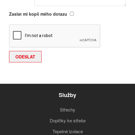
Zaslat mi kopii mého dotazu
Služby
Střechy
Doplňky ke střeše
Tepelné izolace