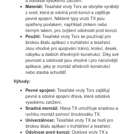
a odolával vysokému zatížení.
Materiál:
Tesařské vruty Torx se obvykle vyrábějí
z oceli, která je odolná proti korozi a zajišťuje
pevné spojení. Některé typy vrutů TX jsou
opatřeny povlakem, například zinkem nebo
černým lakem, pro zvýšení odolnosti proti korozi.
Použití:
Tesařské vruty Torx se používají pro
širokou škálu aplikací v truhlářství a tesařství.
Jsou vhodné pro spojování trámů, krokví, desek,
nábytku a dalších dřevěných konstrukcí. Díky své
pevnosti a odolnosti jsou vhodné i pro náročnější
aplikace, jako je montáž střešních konstrukcí
nebo stavba schodišť.
Výhody:
Pevné spojení:
Tesařské vruty Torx zajišťují
pevné a odolné spojení dřeva, které odolává
vysokému zatížení.
Snadná montáž:
Hlava TX umožňuje snadnou a
rychlou montáž pomocí šroubováku TX.
Univerzálnost:
Tesařské vruty TX se hodí pro
širokou škálu aplikací v truhlářství a tesařství.
Odolnost proti korozi:
Ocelové vruty TX s