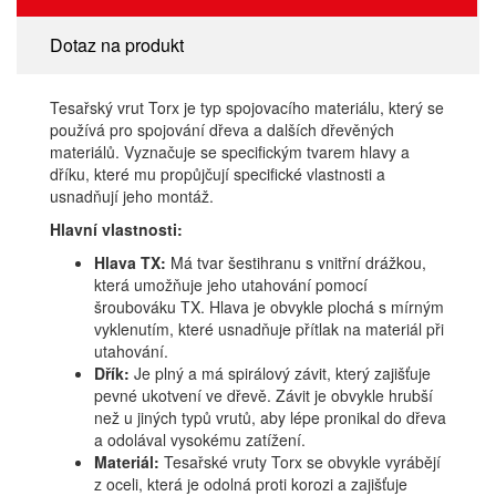
Dotaz na produkt
Tesařský vrut Torx je typ spojovacího materiálu, který se
používá pro spojování dřeva a dalších dřevěných
materiálů. Vyznačuje se specifickým tvarem hlavy a
dříku, které mu propůjčují specifické vlastnosti a
usnadňují jeho montáž.
Hlavní vlastnosti:
Hlava TX:
Má tvar šestihranu s vnitřní drážkou,
která umožňuje jeho utahování pomocí
šroubováku TX. Hlava je obvykle plochá s mírným
vyklenutím, které usnadňuje přítlak na materiál při
utahování.
Dřík:
Je plný a má spirálový závit, který zajišťuje
pevné ukotvení ve dřevě. Závit je obvykle hrubší
než u jiných typů vrutů, aby lépe pronikal do dřeva
a odolával vysokému zatížení.
Materiál:
Tesařské vruty Torx se obvykle vyrábějí
z oceli, která je odolná proti korozi a zajišťuje