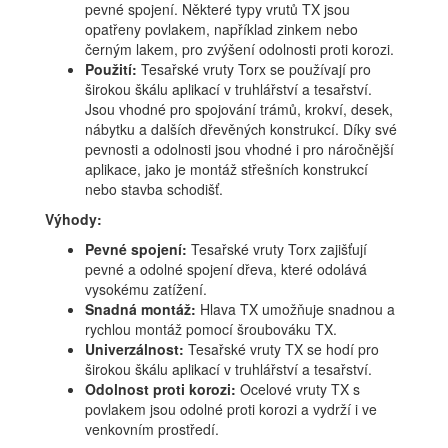
pevné spojení. Některé typy vrutů TX jsou
opatřeny povlakem, například zinkem nebo
černým lakem, pro zvýšení odolnosti proti korozi.
Použití:
Tesařské vruty Torx se používají pro
širokou škálu aplikací v truhlářství a tesařství.
Jsou vhodné pro spojování trámů, krokví, desek,
nábytku a dalších dřevěných konstrukcí. Díky své
pevnosti a odolnosti jsou vhodné i pro náročnější
aplikace, jako je montáž střešních konstrukcí
nebo stavba schodišť.
Výhody:
Pevné spojení:
Tesařské vruty Torx zajišťují
pevné a odolné spojení dřeva, které odolává
vysokému zatížení.
Snadná montáž:
Hlava TX umožňuje snadnou a
rychlou montáž pomocí šroubováku TX.
Univerzálnost:
Tesařské vruty TX se hodí pro
širokou škálu aplikací v truhlářství a tesařství.
Odolnost proti korozi:
Ocelové vruty TX s
povlakem jsou odolné proti korozi a vydrží i ve
venkovním prostředí.