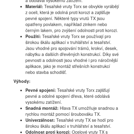
a odolával vysokému zatížení.
Materiál:
Tesařské vruty Torx se obvykle vyrábějí
z oceli, která je odolná proti korozi a zajišťuje
pevné spojení. Některé typy vrutů TX jsou
opatřeny povlakem, například zinkem nebo
černým lakem, pro zvýšení odolnosti proti korozi.
Použití:
Tesařské vruty Torx se používají pro
širokou škálu aplikací v truhlářství a tesařství.
Jsou vhodné pro spojování trámů, krokví, desek,
nábytku a dalších dřevěných konstrukcí. Díky své
pevnosti a odolnosti jsou vhodné i pro náročnější
aplikace, jako je montáž střešních konstrukcí
nebo stavba schodišť.
Výhody:
Pevné spojení:
Tesařské vruty Torx zajišťují
pevné a odolné spojení dřeva, které odolává
vysokému zatížení.
Snadná montáž:
Hlava TX umožňuje snadnou a
rychlou montáž pomocí šroubováku TX.
Univerzálnost:
Tesařské vruty TX se hodí pro
širokou škálu aplikací v truhlářství a tesařství.
Odolnost proti korozi:
Ocelové vruty TX s