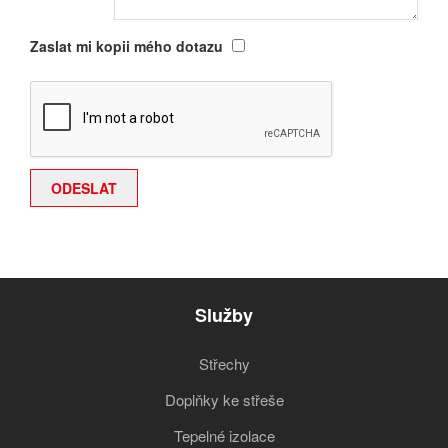
Zaslat mi kopii mého dotazu
Služby
Střechy
Doplňky ke střeše
Tepelné izolace