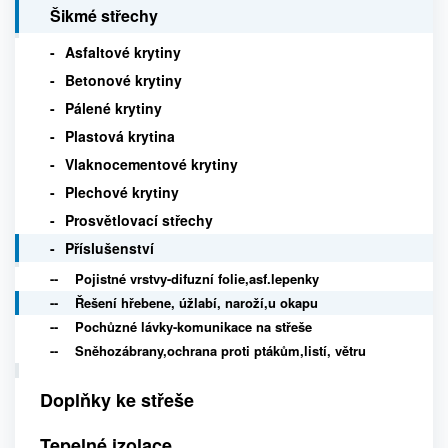
Šikmé střechy
Asfaltové krytiny
Betonové krytiny
Pálené krytiny
Plastová krytina
Vlaknocementové krytiny
Plechové krytiny
Prosvětlovací střechy
Příslušenství
Pojistné vrstvy-difuzní folie,asf.lepenky
Řešení hřebene, úžlabí, naroží,u okapu
Pochůzné lávky-komunikace na střeše
Sněhozábrany,ochrana proti ptákům,listí, větru
Doplňky ke střeše
Tepelné izolace