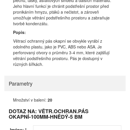
plechu, tašky, asfaltových šindelů a dalších materiálů.
Jeho hlavní funkcí je chránit podstřešní prostor před
pronikáním hmyzu, ptáků a nečistot, a zároveň
umožňuje větrání podstřešního prostoru a zabraňuje
tvorbě kondenzátu.
Popis:
Větrací ochranný pás okapní se obvykle vyrábí z
odolného plastu, jako je PVC, ABS nebo ASA. Je
perforovaný otvory o průměru 3-4 mm, které zajišťují
větrání podstřešního prostoru. Pás je dostupný v
různých šířkách.
Parametry
Množství v balení:
20
DOTAZ NA: VĚTR.OCHRAN.PÁS
OKAPNÍ-100MM-HNĚDÝ-5 BM
Jméno:
*