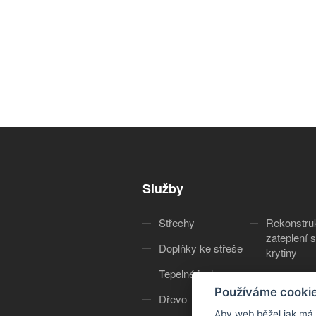
Služby
Střechy
Rekonstru
zateplení s
Doplňky ke střeše
krytiny
Tepelné izolace
Služby
Používáme cooki
Dřevo
O nás
Aby web běžel jak má