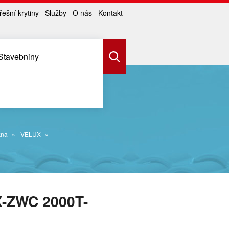
řešní krytiny
Služby
O nás
Kontakt
Stavebniny
kna
VELUX
-ZWC 2000T-