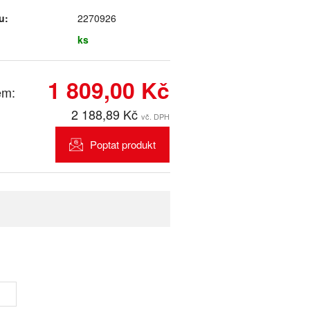
u:
2270926
ks
1 809,00 Kč
em:
2 188,89 Kč
vč. DPH
Poptat produkt