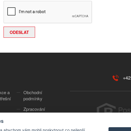
+42
kce a
Obchodní
třešní
podmínky
Zpracování
osobních údajů
es
Cookies
Copyr
 a abychom vám mohli poskytnout co nejlepší