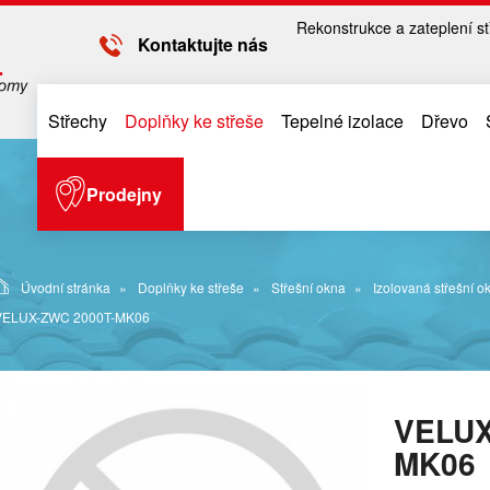
Rekonstrukce a zateplení st
Kontaktujte nás
Střechy
Doplňky ke střeše
Tepelné izolace
Dřevo
Prodejny
Úvodní stránka
Doplňky ke střeše
Střešní okna
Izolovaná střešní o
VELUX-ZWC 2000T-MK06
VELUX
MK06