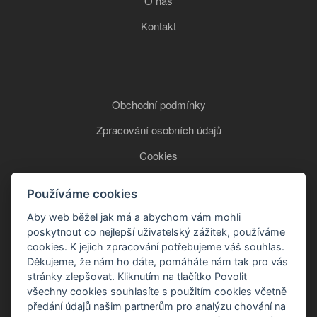
O nás
Kontakt
Obchodní podmínky
Zpracování osobních údajů
Cookies
Používáme cookies
+420 777 850 465
Aby web běžel jak má a abychom vám mohli
poskytnout co nejlepší uživatelský zážitek, používáme
cookies. K jejich zpracování potřebujeme váš souhlas.
Děkujeme, že nám ho dáte, pomáháte nám tak pro vás
stránky zlepšovat. Kliknutím na tlačítko Povolit
všechny cookies souhlasíte s použitím cookies včetně
předání údajů našim partnerům pro analýzu chování na