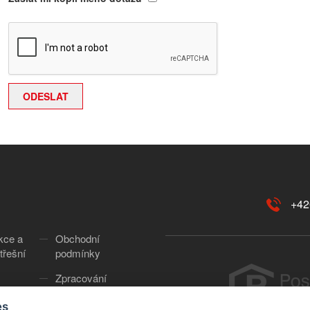
+42
kce a
Obchodní
třešní
podmínky
Zpracování
osobních údajů
es