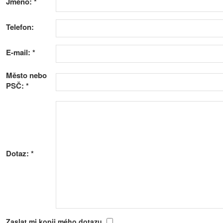
Jméno:
*
Telefon:
E-mail:
*
Město nebo
PSČ:
*
Dotaz:
*
Zaslat mi kopii mého dotazu