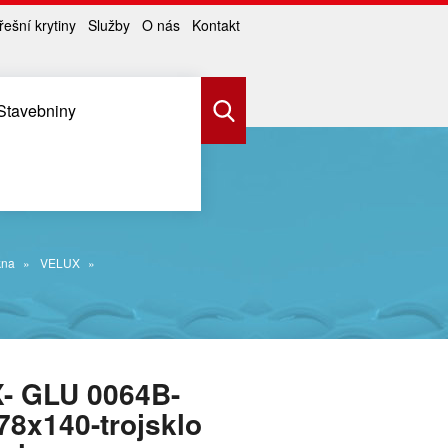
řešní krytiny
Služby
O nás
Kontakt
Stavebniny
kna
VELUX
- GLU 0064B-
8x140-trojsklo