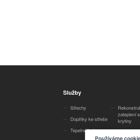
Služby
Střechy
Rekonstru
zateplení s
Doplňky ke střeše
krytiny
Tepelné izolace
Služby
Používáme cooki