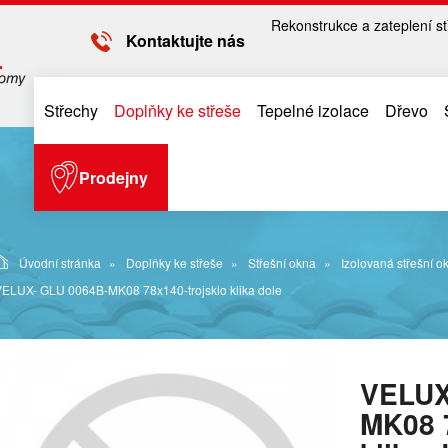
Rekonstrukce a zateplení st
Kontaktujte nás
Střechy
Doplňky ke střeše
Tepelné izolace
Dřevo
Prodejny
Úvodní stránka
Doplňky ke střeše
Střešní okna
Izolovaná střešní o
ELUX- GLU 0064B-MK08 78x140-trojsklo klika dole
VELUX
MK08 7