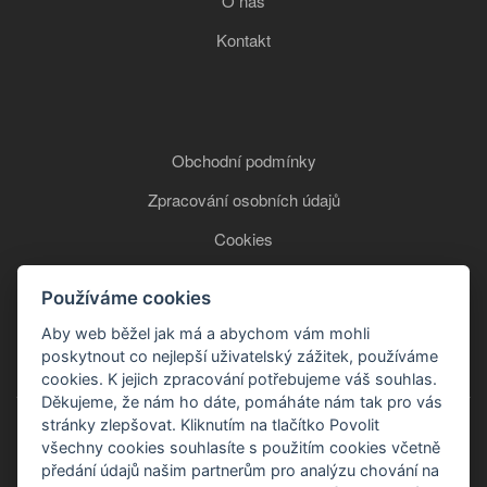
O nás
Kontakt
Obchodní podmínky
Zpracování osobních údajů
Cookies
Používáme cookies
+420 777 850 465
Aby web běžel jak má a abychom vám mohli
poskytnout co nejlepší uživatelský zážitek, používáme
cookies. K jejich zpracování potřebujeme váš souhlas.
Děkujeme, že nám ho dáte, pomáháte nám tak pro vás
stránky zlepšovat. Kliknutím na tlačítko Povolit
všechny cookies souhlasíte s použitím cookies včetně
předání údajů našim partnerům pro analýzu chování na