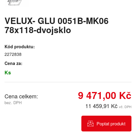
VELUX- GLU 0051B-MK06
78x118-dvojsklo
Kód produktu:
2272838
Cena za:
Ks
9 471,00 Kč
Cena celkem:
bez. DPH
11 459,91 Kč
vč. DPH
Poptat produkt