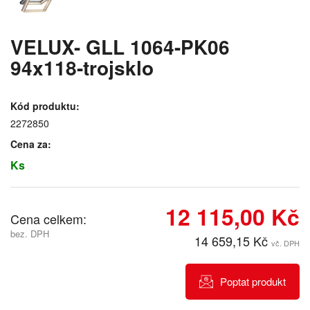
VELUX- GLL 1064-PK06
94x118-trojsklo
Kód produktu:
2272850
Cena za:
Ks
12 115,00 Kč
Cena celkem:
bez. DPH
14 659,15 Kč
vč. DPH
Poptat produkt