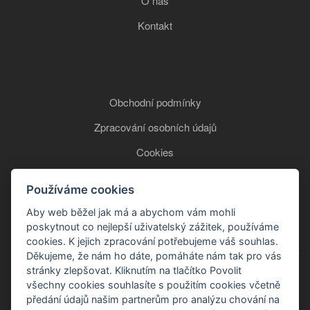
O nás
Kontakt
Obchodní podmínky
Zpracování osobních údajů
Cookies
Používáme cookies
+420 777 850 465
Aby web běžel jak má a abychom vám mohli
poskytnout co nejlepší uživatelský zážitek, používáme
cookies. K jejich zpracování potřebujeme váš souhlas.
Děkujeme, že nám ho dáte, pomáháte nám tak pro vás
stránky zlepšovat. Kliknutím na tlačítko Povolit
všechny cookies souhlasíte s použitím cookies včetně
předání údajů našim partnerům pro analýzu chování na