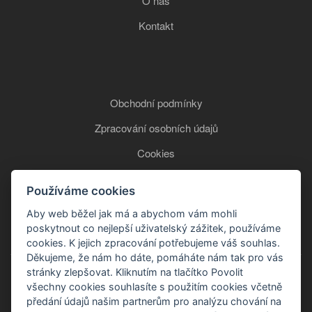
O nás
Kontakt
Obchodní podmínky
Zpracování osobních údajů
Cookies
Používáme cookies
+420 777 850 465
Aby web běžel jak má a abychom vám mohli
poskytnout co nejlepší uživatelský zážitek, používáme
cookies. K jejich zpracování potřebujeme váš souhlas.
Děkujeme, že nám ho dáte, pomáháte nám tak pro vás
stránky zlepšovat. Kliknutím na tlačítko Povolit
všechny cookies souhlasíte s použitím cookies včetně
předání údajů našim partnerům pro analýzu chování na