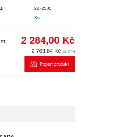
u:
2272505
Ks
2 284,00 Kč
em:
2 763,64 Kč
vč. DPH
Poptat produkt
 SADA