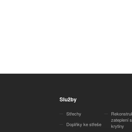
Služby
Střechy
Rekonstru
zateplení s
Doplňky ke střeše
krytiny