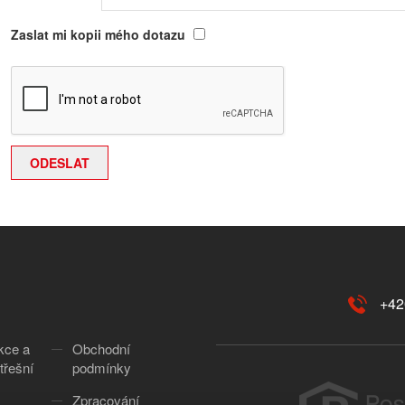
Zaslat mi kopii mého dotazu
+42
kce a
Obchodní
třešní
podmínky
Zpracování