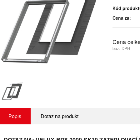
Kód produkt
Cena za:
Cena celk
bez. DPH
Popis
Dotaz na produkt
DOTAZ NA: VELUX-BDX 2000-SK10 ZATEPLOVACÍ