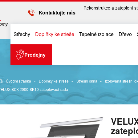
Rekonstrukce a zateplení st
Kontaktujte nás
Střechy
Doplňky ke střeše
Tepelné izolace
Dřevo
Prodejny
Úvodní stránka
Doplňky ke střeše
Střešní okna
Izolovaná střešní o
VELUX-BDX 2000-SK10 zateplovací sada
VELUX
zatepl