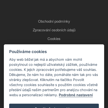
Obchodní podmínky
Zpracování osobních údajů
Cookies
Používáme cookies
+420 777 850 465
Aby web běžel jak má a abychom vám mohli
poskytnout co nejlepší uživatelský zážitek, používáme
cookies. K jejich zpracování potřebujeme váš souhlas.
Děkujeme, že nám ho dáte, pomáháte nám tak pro vás
stránky zlepšovat. Kliknutím na tlačítko Povolit
všechny cookies souhlasíte s použitím cookies včetně
předání údajů našim partnerům pro analýzu chování na
webu a personalizaci reklamy.
Podrobné nastavení
Copyright © 2026