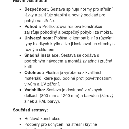
Hlavní vlastnosti:
Bezpečnost:
Sestava splňuje normy pro střešní
lávky a zajišťuje stabilní a pevný podklad pro
pohyb na střeše.
Pohodlí:
Protiskluzová roštová konstrukce
zajišťuje pohodlný a bezpečný pohyb i za mokra.
Univerzálnost:
Plošina je kompatibilní s různými
typy hladkých krytin a lze ji instalovat na střechy s
různým sklonem.
Snadná instalace:
Sestava se dodává s
podrobným návodem a montáž zvládne i zručný
kutil.
Odolnost:
Plošina je vyrobena z kvalitních
materiálů, které jsou odolné proti povětrnostním
vlivům a UV záření.
Variabilita:
Sestava je dostupná v různých
délkách (800 mm a 1200 mm) a barvách (žárový
zinek a RAL barvy).
Součásti sestavy:
Roštová konstrukce
Podpěry pro uchycení na střešní krytině