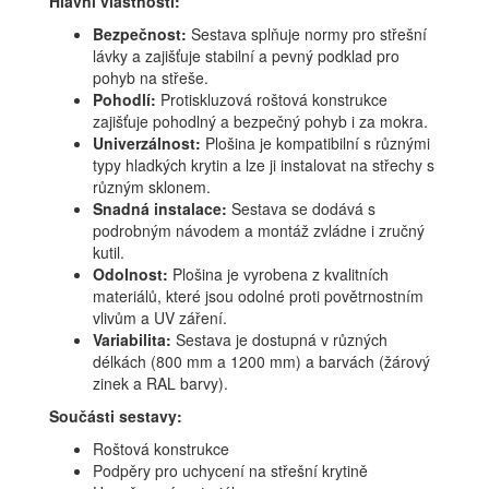
Hlavní vlastnosti:
Bezpečnost:
Sestava splňuje normy pro střešní
lávky a zajišťuje stabilní a pevný podklad pro
pohyb na střeše.
Pohodlí:
Protiskluzová roštová konstrukce
zajišťuje pohodlný a bezpečný pohyb i za mokra.
Univerzálnost:
Plošina je kompatibilní s různými
typy hladkých krytin a lze ji instalovat na střechy s
různým sklonem.
Snadná instalace:
Sestava se dodává s
podrobným návodem a montáž zvládne i zručný
kutil.
Odolnost:
Plošina je vyrobena z kvalitních
materiálů, které jsou odolné proti povětrnostním
vlivům a UV záření.
Variabilita:
Sestava je dostupná v různých
délkách (800 mm a 1200 mm) a barvách (žárový
zinek a RAL barvy).
Součásti sestavy:
Roštová konstrukce
Podpěry pro uchycení na střešní krytině