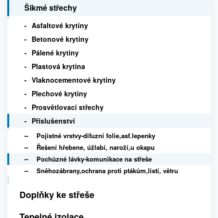
Šikmé střechy
Asfaltové krytiny
Betonové krytiny
Pálené krytiny
Plastová krytina
Vlaknocementové krytiny
Plechové krytiny
Prosvětlovací střechy
Příslušenství
Pojistné vrstvy-difuzní folie,asf.lepenky
Řešení hřebene, úžlabí, naroží,u okapu
Pochůzné lávky-komunikace na střeše
Sněhozábrany,ochrana proti ptákům,listí, větru
Doplňky ke střeše
Tepelné izolace