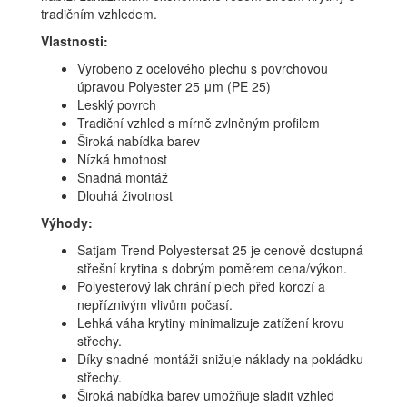
tradičním vzhledem.
Vlastnosti:
Vyrobeno z ocelového plechu s povrchovou
úpravou Polyester 25 μm (PE 25)
Lesklý povrch
Tradiční vzhled s mírně zvlněným profilem
Široká nabídka barev
Nízká hmotnost
Snadná montáž
Dlouhá životnost
Výhody:
Satjam Trend Polyestersat 25 je cenově dostupná
střešní krytina s dobrým poměrem cena/výkon.
Polyesterový lak chrání plech před korozí a
nepříznivým vlivům počasí.
Lehká váha krytiny minimalizuje zatížení krovu
střechy.
Díky snadné montáži snižuje náklady na pokládku
střechy.
Široká nabídka barev umožňuje sladit vzhled