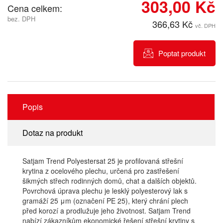
303,00 Kč
Cena celkem:
bez. DPH
366,63 Kč
vč. DPH
Poptat produkt
Popis
Dotaz na produkt
Satjam Trend Polyestersat 25 je profilovaná střešní
krytina z ocelového plechu, určená pro zastřešení
šikmých střech rodinných domů, chat a dalších objektů.
Povrchová úprava plechu je lesklý polyesterový lak s
gramáží 25 μm (označení PE 25), který chrání plech
před korozí a prodlužuje jeho životnost. Satjam Trend
nabízí zákazníkům ekonomické řešení střešní krytiny s