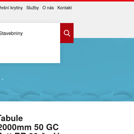
řešní krytiny
Služby
O nás
Kontakt
Stavebniny
Tabule
2000mm 50 GC