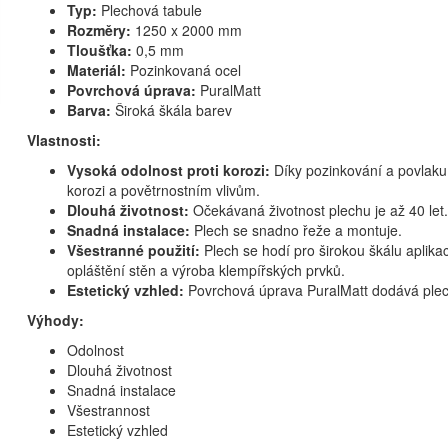
Typ:
Plechová tabule
Rozměry:
1250 x 2000 mm
Tloušťka:
0,5 mm
Materiál:
Pozinkovaná ocel
Povrchová úprava:
PuralMatt
Barva:
Široká škála barev
Vlastnosti:
Vysoká odolnost proti korozi:
Díky pozinkování a povlaku 
korozi a povětrnostním vlivům.
Dlouhá životnost:
Očekávaná životnost plechu je až 40 let.
Snadná instalace:
Plech se snadno řeže a montuje.
Všestranné použití:
Plech se hodí pro širokou škálu aplikací
opláštění stěn a výroba klempířských prvků.
Estetický vzhled:
Povrchová úprava PuralMatt dodává plec
Výhody:
Odolnost
Dlouhá životnost
Snadná instalace
Všestrannost
Estetický vzhled