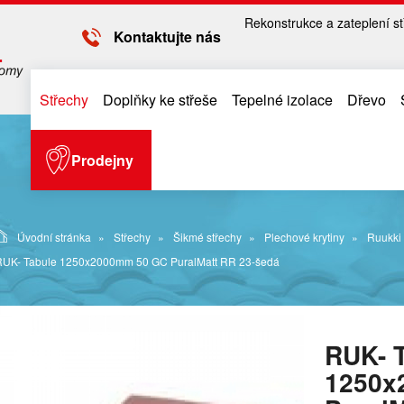
Rekonstrukce a zateplení st
Kontaktujte nás
Střechy
Doplňky ke střeše
Tepelné izolace
Dřevo
Prodejny
Úvodní stránka
Střechy
Šikmé střechy
Plechové krytiny
Ruukki
RUK- Tabule 1250x2000mm 50 GC PuralMatt RR 23-šedá
RUK- 
1250x