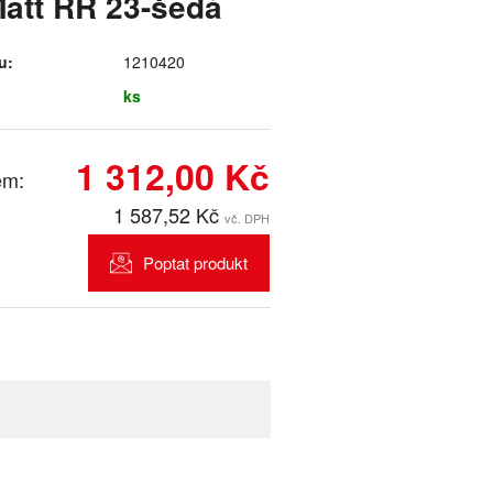
att RR 23-šedá
u:
1210420
ks
1 312,00 Kč
em:
1 587,52 Kč
vč. DPH
Poptat produkt