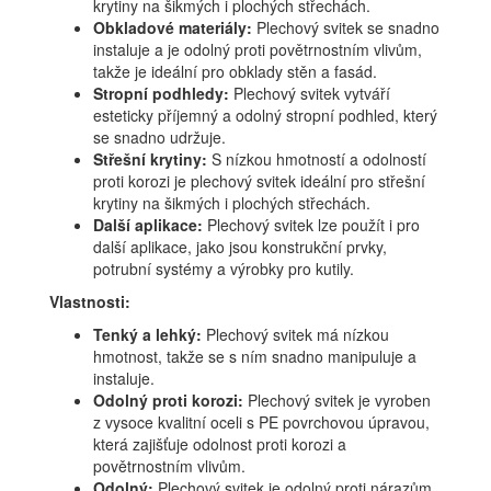
krytiny na šikmých i plochých střechách.
Obkladové materiály:
Plechový svitek se snadno
instaluje a je odolný proti povětrnostním vlivům,
takže je ideální pro obklady stěn a fasád.
Stropní podhledy:
Plechový svitek vytváří
esteticky příjemný a odolný stropní podhled, který
se snadno udržuje.
Střešní krytiny:
S nízkou hmotností a odolností
proti korozi je plechový svitek ideální pro střešní
krytiny na šikmých i plochých střechách.
Další aplikace:
Plechový svitek lze použít i pro
další aplikace, jako jsou konstrukční prvky,
potrubní systémy a výrobky pro kutily.
Vlastnosti:
Tenký a lehký:
Plechový svitek má nízkou
hmotnost, takže se s ním snadno manipuluje a
instaluje.
Odolný proti korozi:
Plechový svitek je vyroben
z vysoce kvalitní oceli s PE povrchovou úpravou,
která zajišťuje odolnost proti korozi a
povětrnostním vlivům.
Odolný:
Plechový svitek je odolný proti nárazům