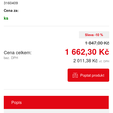
3160409
Cena za:
ks
Sleva -10 %
1 847,00 Kč
1 662,30 Kč
Cena celkem:
bez. DPH
2 011,38 Kč
vč. DPH
Poptat produkt
Popis