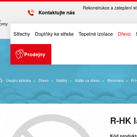
Rekonstrukce a zateplení st
Kontaktujte nás
Střechy
Doplňky ke střeše
Tepelné izolace
Dřevo
Prodejny
Úvodní stránka
Dřevo
Nátěry
Nátěr na dřevo
Remmers
R-H
R-HK l
Kód produkt