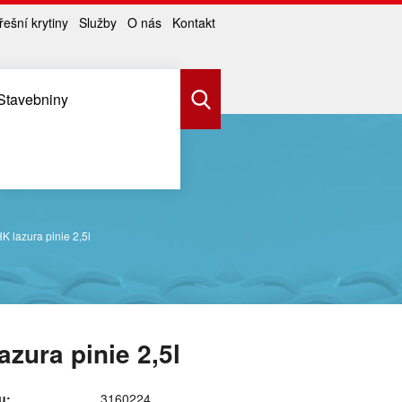
řešní krytiny
Služby
O nás
Kontakt
Stavebniny
K lazura pinie 2,5l
azura pinie 2,5l
u:
3160224