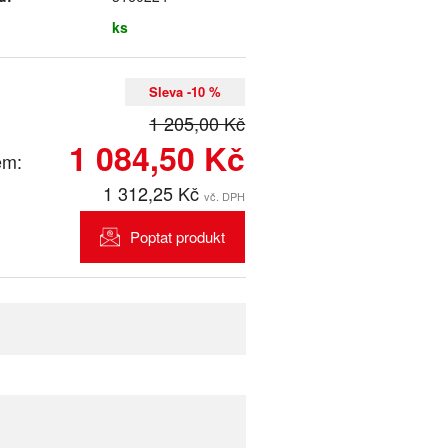
ks
Sleva -10 %
1 205,00 Kč
1 084,50 Kč
em:
1 312,25 Kč
vč. DPH
Poptat produkt