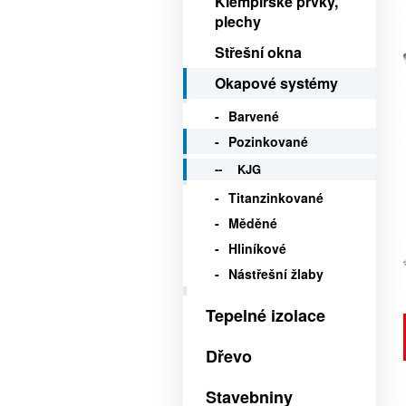
Klempířské prvky,
plechy
Střešní okna
Okapové systémy
Barvené
Pozinkované
KJG
Titanzinkované
Měděné
Hliníkové
Nástřešní žlaby
Tepelné izolace
Dřevo
Stavebniny