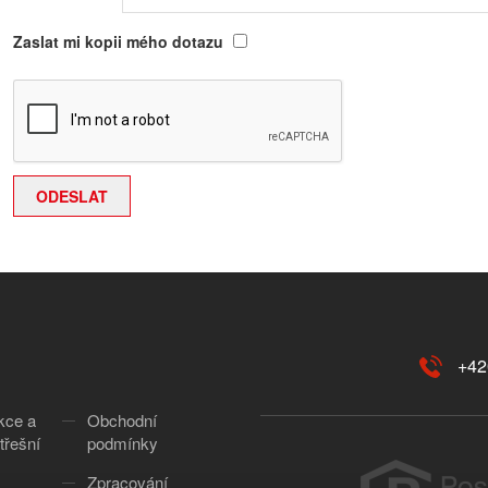
Zaslat mi kopii mého dotazu
+42
kce a
Obchodní
třešní
podmínky
Zpracování