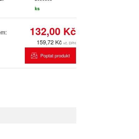
ks
132,00 Kč
em:
159,72 Kč
vč. DPH
Poptat produkt