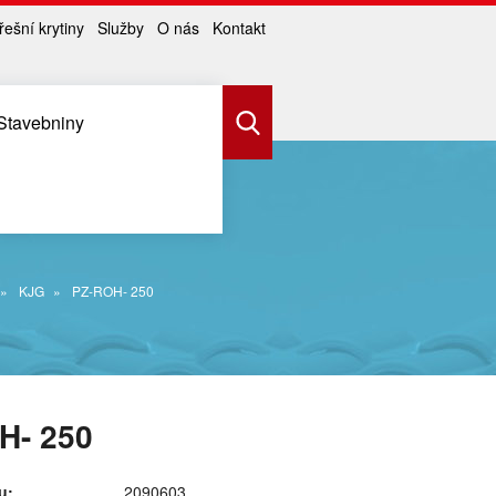
řešní krytiny
Služby
O nás
Kontakt
Stavebniny
KJG
PZ-ROH- 250
H- 250
u:
2090603