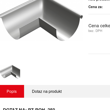
Cena za:
Cena celk
bez. DPH
Popis
Dotaz na produkt
DOTAZ NA: PZ-ROH- 250