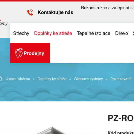
Rekonstrukce a zateplení st
Kontaktujte nás
Střechy
Doplňky ke střeše
Tepelné izolace
Dřevo
Prodejny
Úvodní stránka
Doplňky ke střeše
Okapové systémy
Pozinkované
PZ-RO
Kód produkt