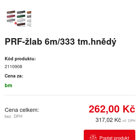
PRF-žlab 6m/333 tm.hnědý
Kód produktu:
2110908
Cena za:
bm
262,00 Kč
Cena celkem:
bez. DPH
317,02 Kč
vč. DPH
Poptat produkt