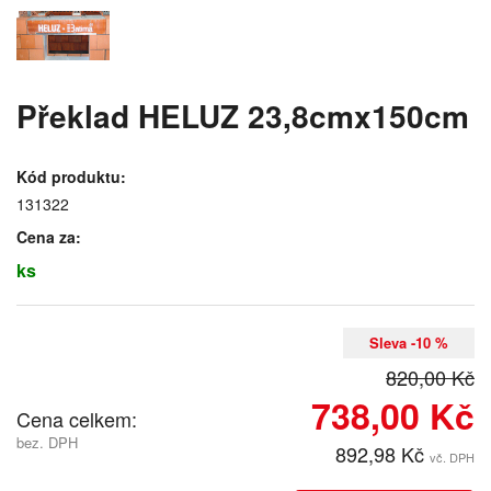
Překlad HELUZ 23,8cmx150cm
Kód produktu:
131322
Cena za:
ks
Sleva -10 %
820,00 Kč
738,00 Kč
Cena celkem:
bez. DPH
892,98 Kč
vč. DPH