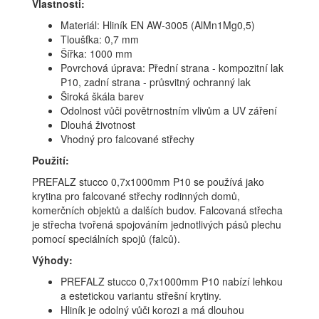
Vlastnosti:
Materiál: Hliník EN AW-3005 (AlMn1Mg0,5)
Tloušťka: 0,7 mm
Šířka: 1000 mm
Povrchová úprava: Přední strana - kompozitní lak
P10, zadní strana - průsvitný ochranný lak
Široká škála barev
Odolnost vůči povětrnostním vlivům a UV záření
Dlouhá životnost
Vhodný pro falcované střechy
Použití:
PREFALZ stucco 0,7x1000mm P10 se používá jako
krytina pro falcované střechy rodinných domů,
komerčních objektů a dalších budov. Falcovaná střecha
je střecha tvořená spojováním jednotlivých pásů plechu
pomocí speciálních spojů (falců).
Výhody:
PREFALZ stucco 0,7x1000mm P10 nabízí lehkou
a estetickou variantu střešní krytiny.
Hliník je odolný vůči korozi a má dlouhou