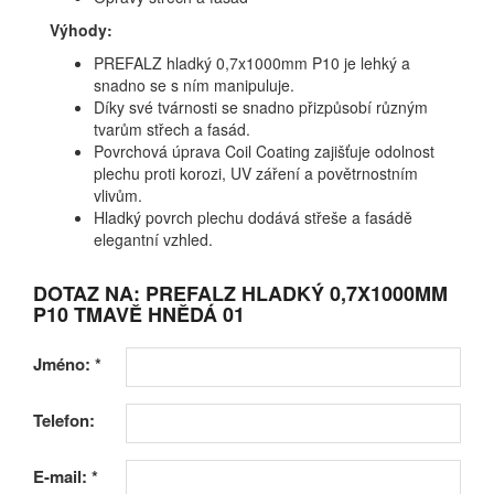
Výhody:
PREFALZ hladký 0,7x1000mm P10 je lehký a
snadno se s ním manipuluje.
Díky své tvárnosti se snadno přizpůsobí různým
tvarům střech a fasád.
Povrchová úprava Coil Coating zajišťuje odolnost
plechu proti korozi, UV záření a povětrnostním
vlivům.
Hladký povrch plechu dodává střeše a fasádě
elegantní vzhled.
DOTAZ NA: PREFALZ HLADKÝ 0,7X1000MM
P10 TMAVĚ HNĚDÁ 01
Jméno:
*
Telefon:
E-mail:
*