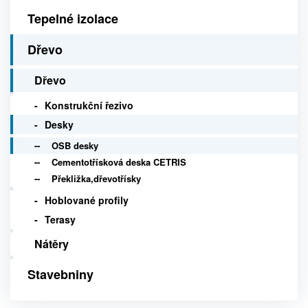
Tepelné izolace
Dřevo
Dřevo
Konstrukční řezivo
Desky
OSB desky
Cementotřísková deska CETRIS
Překližka,dřevotřísky
Hoblované profily
Terasy
Nátěry
Stavebniny