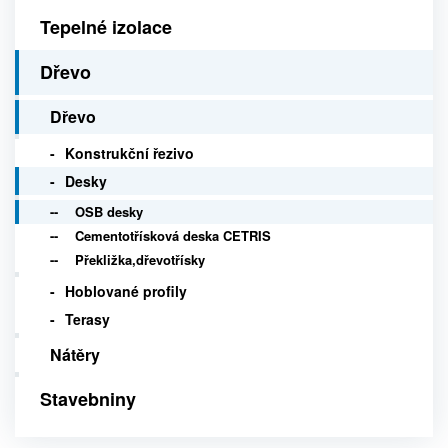
Tepelné izolace
Dřevo
Dřevo
Konstrukční řezivo
Desky
OSB desky
Cementotřísková deska CETRIS
Překližka,dřevotřísky
Hoblované profily
Terasy
Nátěry
Stavebniny