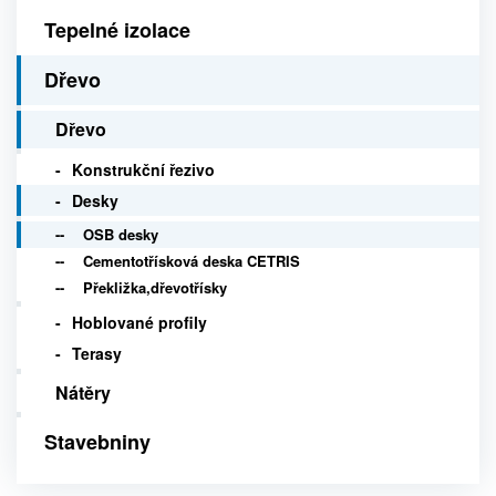
Tepelné izolace
Dřevo
Dřevo
Konstrukční řezivo
Desky
OSB desky
Cementotřísková deska CETRIS
Překližka,dřevotřísky
Hoblované profily
Terasy
Nátěry
Stavebniny