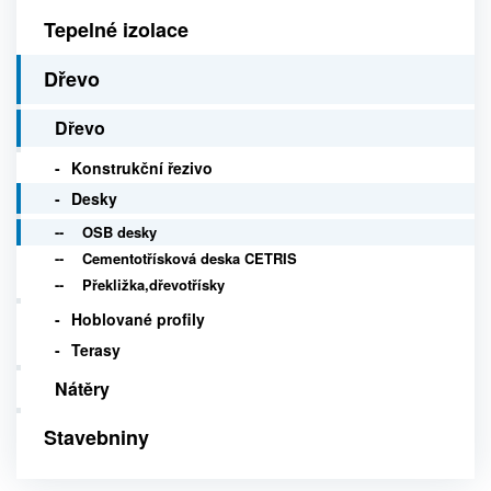
Tepelné izolace
Dřevo
Dřevo
Konstrukční řezivo
Desky
OSB desky
Cementotřísková deska CETRIS
Překližka,dřevotřísky
Hoblované profily
Terasy
Nátěry
Stavebniny