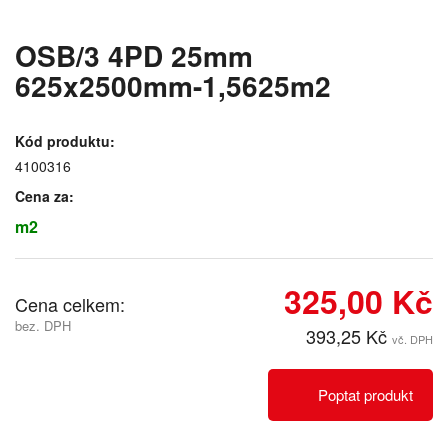
OSB/3 4PD 25mm
625x2500mm-1,5625m2
Kód produktu:
4100316
Cena za:
m2
325,00 Kč
Cena celkem:
bez. DPH
393,25 Kč
vč. DPH
Poptat produkt