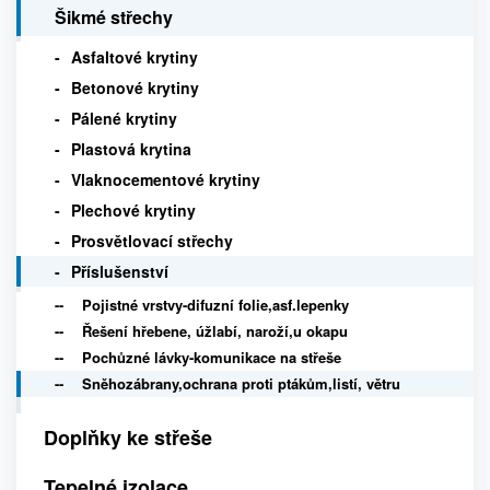
Šikmé střechy
Asfaltové krytiny
Betonové krytiny
Pálené krytiny
Plastová krytina
Vlaknocementové krytiny
Plechové krytiny
Prosvětlovací střechy
Příslušenství
Pojistné vrstvy-difuzní folie,asf.lepenky
Řešení hřebene, úžlabí, naroží,u okapu
Pochůzné lávky-komunikace na střeše
Sněhozábrany,ochrana proti ptákům,listí, větru
Doplňky ke střeše
Tepelné izolace