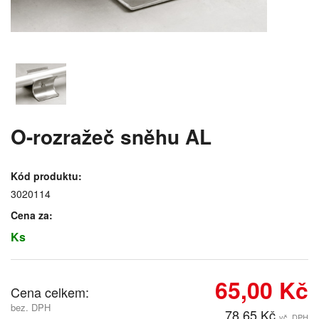
O-rozražeč sněhu AL
Kód produktu:
3020114
Cena za:
Ks
65,00 Kč
Cena celkem:
bez. DPH
78,65 Kč
vč. DPH