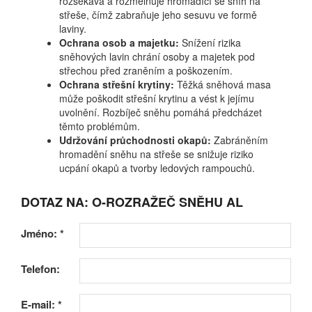
rozsekává a rozmělňuje hromadící se sníh na
střeše, čímž zabraňuje jeho sesuvu ve formě
laviny.
Ochrana osob a majetku:
Snížení rizika
sněhových lavin chrání osoby a majetek pod
střechou před zraněním a poškozením.
Ochrana střešní krytiny:
Těžká sněhová masa
může poškodit střešní krytinu a vést k jejímu
uvolnění. Rozbíječ sněhu pomáhá předcházet
těmto problémům.
Udržování průchodnosti okapů:
Zabráněním
hromadění sněhu na střeše se snižuje riziko
ucpání okapů a tvorby ledových rampouchů.
DOTAZ NA: O-ROZRAŽEČ SNĚHU AL
Jméno:
*
Telefon:
E-mail:
*