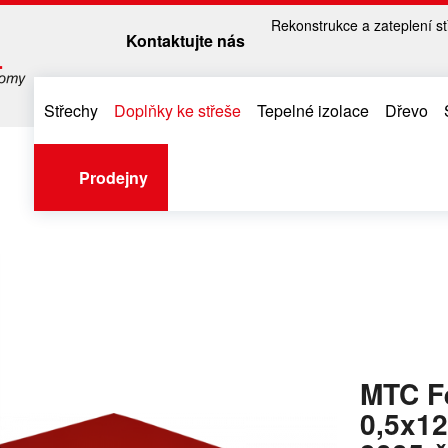
Rekonstrukce a zateplení st
Kontaktujte nás
Střechy
Doplňky ke střeše
Tepelné izolace
Dřevo
Prodejny
Úvodní stránka
Doplňky ke střeše
Klempířské prvky, plechy
Plechy 
MTC FeZn-tabule 0,5x1250x2000mm PES 9005-černá+folie
MTC F
0,5x1