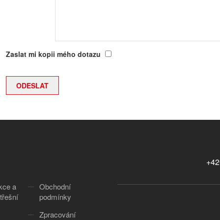
Zaslat mi kopii mého dotazu
+42
kce a
Obchodní
třešní
podmínky
Zpracování