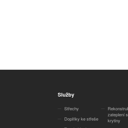
Služby
Střechy
Rekonstru
zateplení s
Doplňky ke střeše
krytiny