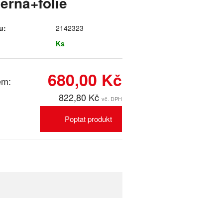
erná+folie
u:
2142323
Ks
680,00 Kč
em:
822,80 Kč
vč. DPH
Poptat produkt