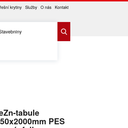
řešní krytiny
Služby
O nás
Kontakt
Stavebniny
a svitky
Rovinné plechy
eZn-tabule
250x2000mm PES