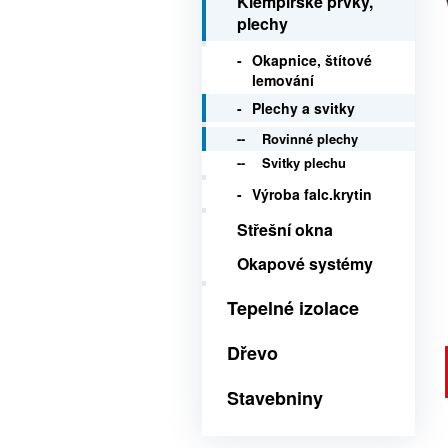
Klempířské prvky,
plechy
Okapnice, štítové
lemování
Plechy a svitky
Rovinné plechy
Svitky plechu
Výroba falc.krytin
Střešní okna
Okapové systémy
Tepelné izolace
Dřevo
Stavebniny