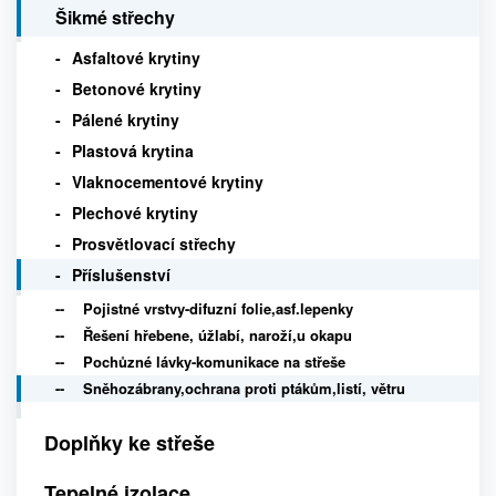
Šikmé střechy
Asfaltové krytiny
Betonové krytiny
Pálené krytiny
Plastová krytina
Vlaknocementové krytiny
Plechové krytiny
Prosvětlovací střechy
Příslušenství
Pojistné vrstvy-difuzní folie,asf.lepenky
Řešení hřebene, úžlabí, naroží,u okapu
Pochůzné lávky-komunikace na střeše
Sněhozábrany,ochrana proti ptákům,listí, větru
Doplňky ke střeše
Tepelné izolace