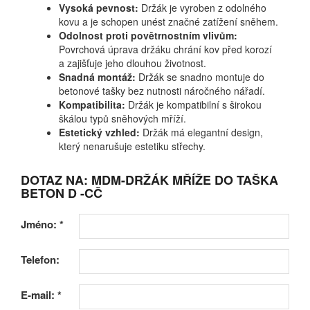
Vysoká pevnost:
Držák je vyroben z odolného
kovu a je schopen unést značné zatížení sněhem.
Odolnost proti povětrnostním vlivům:
Povrchová úprava držáku chrání kov před korozí
a zajišťuje jeho dlouhou životnost.
Snadná montáž:
Držák se snadno montuje do
betonové tašky bez nutnosti náročného nářadí.
Kompatibilita:
Držák je kompatibilní s širokou
škálou typů sněhových mříží.
Estetický vzhled:
Držák má elegantní design,
který nenarušuje estetiku střechy.
DOTAZ NA: MDM-DRŽÁK MŘÍŽE DO TAŠKA
BETON D -CČ
Jméno:
*
Telefon:
E-mail:
*