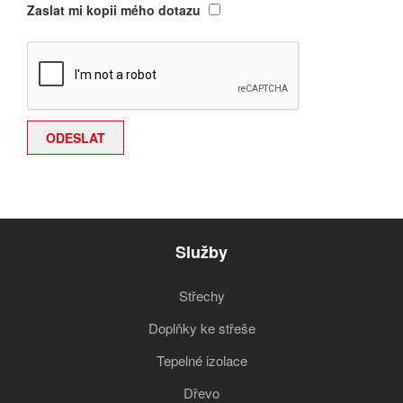
Zaslat mi kopii mého dotazu
Služby
Střechy
Doplňky ke střeše
Tepelné izolace
Dřevo