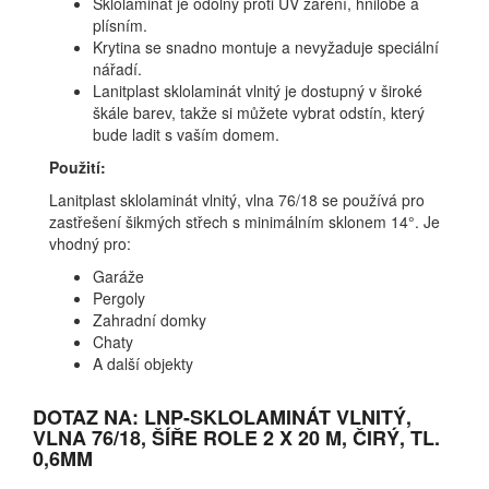
Sklolaminát je odolný proti UV záření, hnilobě a
plísním.
Krytina se snadno montuje a nevyžaduje speciální
nářadí.
Lanitplast sklolaminát vlnitý je dostupný v široké
škále barev, takže si můžete vybrat odstín, který
bude ladit s vaším domem.
Použití:
Lanitplast sklolaminát vlnitý, vlna 76/18 se používá pro
zastřešení šikmých střech s minimálním sklonem 14°. Je
vhodný pro:
Garáže
Pergoly
Zahradní domky
Chaty
A další objekty
DOTAZ NA: LNP-SKLOLAMINÁT VLNITÝ,
VLNA 76/18, ŠÍŘE ROLE 2 X 20 M, ČIRÝ, TL.
0,6MM