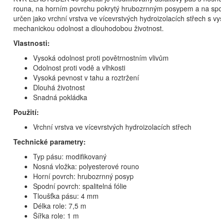
rouna, na horním povrchu pokrytý hrubozrnným posypem a na spodn
určen jako vrchní vrstva ve vícevrstvých hydroizolacích střech s 
mechanickou odolnost a dlouhodobou životnost.
Vlastnosti:
Vysoká odolnost proti povětrnostním vlivům
Odolnost proti vodě a vlhkosti
Vysoká pevnost v tahu a roztržení
Dlouhá životnost
Snadná pokládka
Použití:
Vrchní vrstva ve vícevrstvých hydroizolacích střech
Technické parametry:
Typ pásu: modifikovaný
Nosná vložka: polyesterové rouno
Horní povrch: hrubozrnný posyp
Spodní povrch: spalitelná fólie
Tloušťka pásu: 4 mm
Délka role: 7,5 m
Šířka role: 1 m