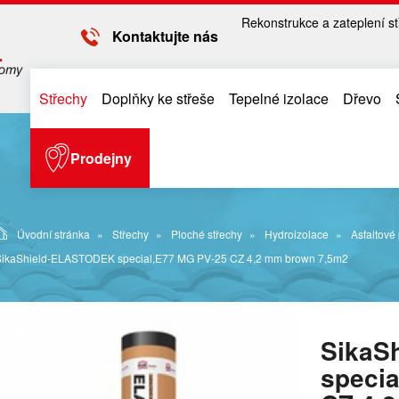
Rekonstrukce a zateplení st
Kontaktujte nás
Střechy
Doplňky ke střeše
Tepelné izolace
Dřevo
Prodejny
Úvodní stránka
Střechy
Ploché střechy
Hydroizolace
Asfaltové
SikaShield-ELASTODEK special,E77 MG PV-25 CZ 4,2 mm brown 7,5m2
SikaS
speci