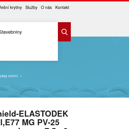
řešní krytiny
Služby
O nás
Kontakt
Stavebniny
 pásy vrchní
hield-ELASTODEK
al,E77 MG PV-25