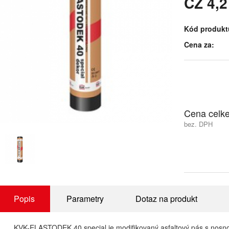
CZ 4,
Kód produkt
Cena za:
Cena celk
bez. DPH
Popis
Parametry
Dotaz na produkt
KVK-ELASTODEK 40 special je modifikovaný asfaltový pás s nosno