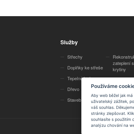
Služby
Střechy
Rekonstru
zateplení s
Doplňky ke střeše
krytiny
Tepelné izolace
Služby
Používáme cooki
Dřevo
O nás
Aby web běžel jak má
Stavebniny
Kontakt
uživatelský zážitek, 
váš souhlas. Děkujem
stránky zlepšovat. Kli
souhlasíte s použitím
analýzu chování na we