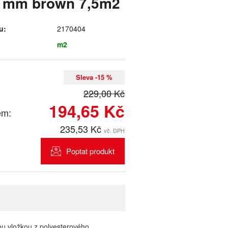
2 mm brown 7,5m2
u:
2170404
m2
Sleva -15 %
229,00 Kč
194,65 Kč
em:
235,53 Kč
vč. DPH
Poptat produkt
u vložkou z polyesterového