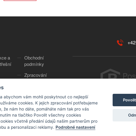
+42
kce a
Obchodní
třešní
podmínky
Zpracování
osobních údajů
es
Cookies
Copyr
 a abychom vám mohli poskytnout co nejlepší
Povoli
používáme cookies. K jejich zpracování potřebujeme
e, že nám ho dáte, pomáháte nám tak pro vás
Odm
knutím na tlačítko Povolit všechny cookies
 cookies včetně předání údajů našim partnerům pro
bu a personalizaci reklamy.
Podrobné nastavení