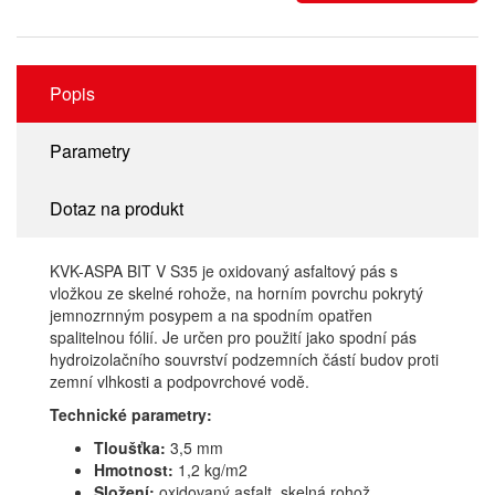
Popis
Parametry
Dotaz na produkt
KVK-ASPA BIT V S35 je oxidovaný asfaltový pás s
vložkou ze skelné rohože, na horním povrchu pokrytý
jemnozrnným posypem a na spodním opatřen
spalitelnou fólií. Je určen pro použití jako spodní pás
hydroizolačního souvrství podzemních částí budov proti
zemní vlhkosti a podpovrchové vodě.
Technické parametry:
Tloušťka:
3,5 mm
Hmotnost:
1,2 kg/m2
Složení:
oxidovaný asfalt, skelná rohož