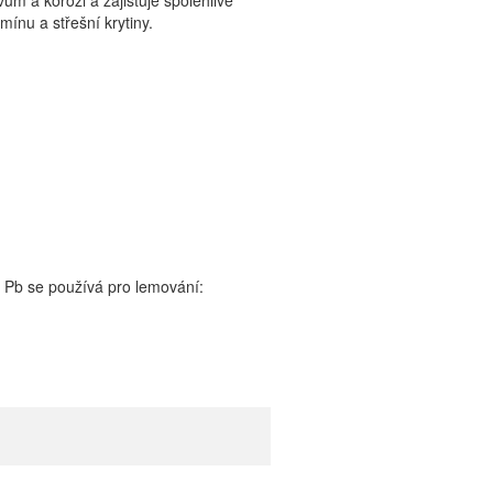
ům a korozi a zajišťuje spolehlivé
ínu a střešní krytiny.
Pb se používá pro lemování: