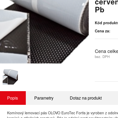
červen
Pb
Kód produkt
Cena za:
Cena celk
bez. DPH
Popis
Parametry
Dotaz na produkt
Komínový lemovací pás OLOVO EuroTec Fortis je vyroben z odolné