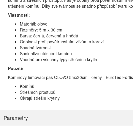
komínů a střešních prostupů. Pás je odolný proti povětrnostním vliv
utěsnění komínu. Díky své tvárnosti se snadno přizpůsobí tvaru kom
Vlastnosti:
Materiál: olovo
Rozměry: 5 m x 30 cm
Barva: černá, červená a hnědá
Odolnost proti povětrnostním vlivům a korozi
Snadná tvárnost
Spolehlivé utěsnění komínu
Vhodné pro všechny typy střešních krytin
Použití:
Komínový lemovací pás OLOVO 5mx30cm - černý - EuroTec Fortis 
Komínů
Střešních prostupů
Okrajů střešní krytiny
Parametry