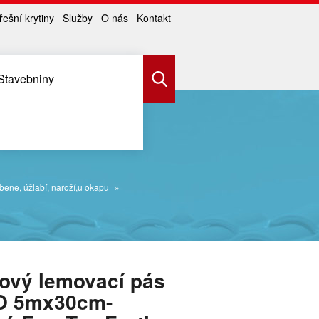
řešní krytiny
Služby
O nás
Kontakt
Stavebniny
bene, úžlabí, naroží,u okapu
ový lemovací pás
O 5mx30cm-