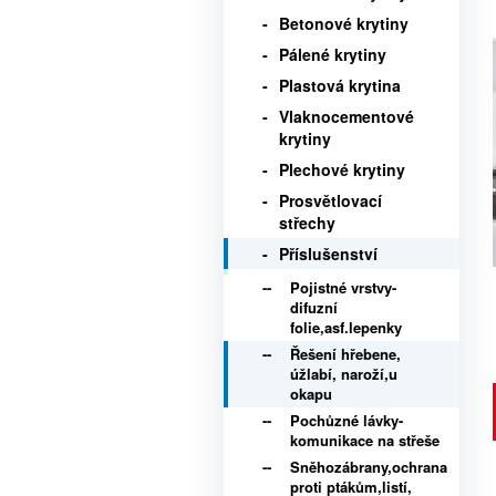
Betonové krytiny
Pálené krytiny
Plastová krytina
Vlaknocementové
krytiny
Plechové krytiny
Prosvětlovací
střechy
Příslušenství
Pojistné vrstvy-
difuzní
folie,asf.lepenky
Řešení hřebene,
úžlabí, naroží,u
okapu
Pochůzné lávky-
komunikace na střeše
Sněhozábrany,ochrana
proti ptákům,listí,