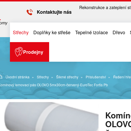
Rekonstrukce a zateplení st
Kontaktujte nás
Střechy
Doplňky ke střeše
Tepelné izolace
Dřevo
Prodejny
Úvodní stránka
Střechy
Šikmé střechy
Příslušenství
Řešení hře
Komínový lemovací pás OLOVO 5mx30cm-červený-EuroTec Fortis Pb
Komín
OLOV