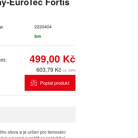
ý-EuroTec Fortis
u:
2220404
bm
499,00 Kč
em:
603,79 Kč
vč. DPH
Poptat produkt
ho olova a je určen pro lemování