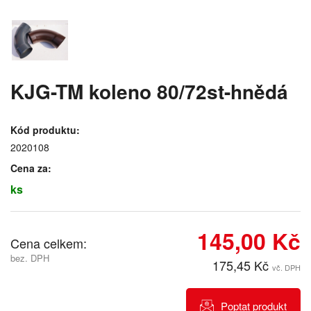
KJG-TM koleno 80/72st-hnědá
Kód produktu:
2020108
Cena za:
ks
145,00 Kč
Cena celkem:
bez. DPH
175,45 Kč
vč. DPH
Poptat produkt