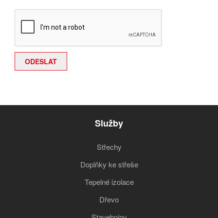
Služby
Střechy
Doplňky ke střeše
Tepelné izolace
Dřevo
Stavebniny