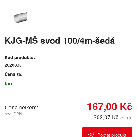
KJG-MŠ svod 100/4m-šedá
Kód produktu:
2020030
Cena za:
bm
167,00 Kč
Cena celkem:
bez. DPH
202,07 Kč
vč. DPH
Poptat produkt