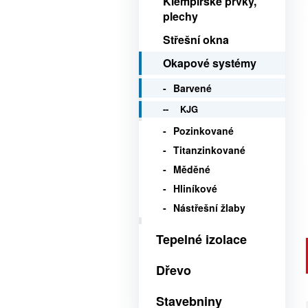
Klempířské prvky,
plechy
Střešní okna
Okapové systémy
Barvené
KJG
Pozinkované
Titanzinkované
Měděné
Hliníkové
Nástřešní žlaby
Tepelné izolace
Dřevo
Stavebniny