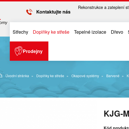
Rekonstrukce a zateplení st
Kontaktujte nás
Střechy
Doplňky ke střeše
Tepelné izolace
Dřevo
Prodejny
Úvodní stránka
Doplňky ke střeše
Okapové systémy
Barvené
K
KJG-M
Kód produkt