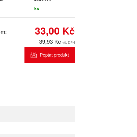
ks
33,00 Kč
em:
39,93 Kč
vč. DPH
Poptat produkt