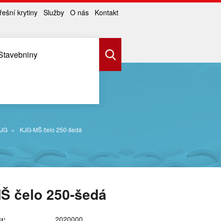
řešní krytiny
Služby
O nás
Kontakt
Stavebniny
JG
KJG-MŠ čelo 250-šedá
Š čelo 250-šedá
u:
2020000