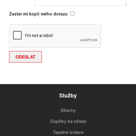
Zaslat mi kopii mého dotazu
Služby
Střechy
Doplňky ke střeše
Tepelné izolace