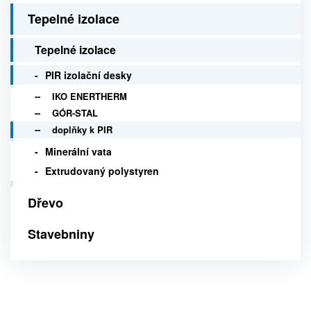
Tepelné izolace
Tepelné izolace
PIR izolační desky
IKO ENERTHERM
GÓR-STAL
doplňky k PIR
Minerální vata
Extrudovaný polystyren
Dřevo
Stavebniny