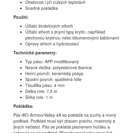
Ohebnost i při nízkých teplotách
Snadná pokládka
Použití:
Úžlabí šindelových střech
Úžlabí střech s jinými typy krytin, například
plechovou krytinou nebo bitumenovými šablonami
Opravy střech a hydroizolací
Technické parametry:
Typ pásu: APP modifikovaný
Nosná vložka: polyesterová tkanina
Horní povrch: keramický posyp
Spodní povrch: spalitelná fólie
Tloušťka pásu: 4 mm
Délka role: 7,5 m
Šířka role: 1 m
Pokládka:
Pás IKO-ArmourValley 4A se pokládá na suchý a rovný
podklad. Podklad musí být zbaven prachu, mastnoty a
jiných nečistot. Pás se pokládá plamenem hořáku a
natavuje se na podklad. Přesahy mezi pásy musí být