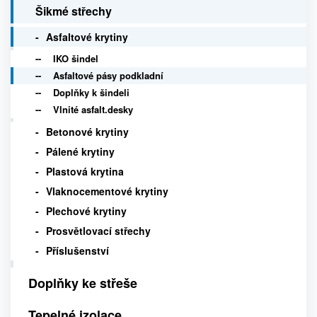
Šikmé střechy
Asfaltové krytiny
IKO šindel
Asfaltové pásy podkladní
Doplňky k šindeli
Vlnité asfalt.desky
Betonové krytiny
Pálené krytiny
Plastová krytina
Vlaknocementové krytiny
Plechové krytiny
Prosvětlovací střechy
Příslušenství
Doplňky ke střeše
Tepelné izolace