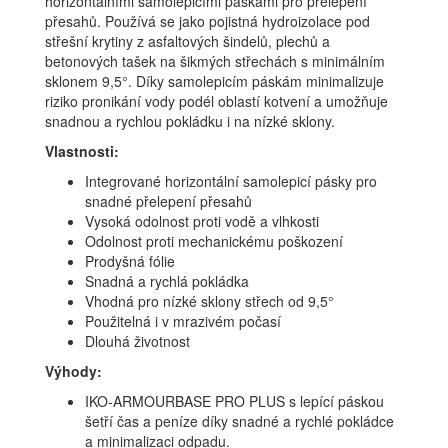
horizontálními samolepicími páskami pro přelepení
přesahů. Používá se jako pojistná hydroizolace pod
střešní krytiny z asfaltových šindelů, plechů a
betonových tašek na šikmých střechách s minimálním
sklonem 9,5°. Díky samolepicím páskám minimalizuje
riziko pronikání vody podél oblastí kotvení a umožňuje
snadnou a rychlou pokládku i na nízké sklony.
Vlastnosti:
Integrované horizontální samolepicí pásky pro
snadné přelepení přesahů
Vysoká odolnost proti vodě a vlhkosti
Odolnost proti mechanickému poškození
Prodyšná fólie
Snadná a rychlá pokládka
Vhodná pro nízké sklony střech od 9,5°
Použitelná i v mrazivém počasí
Dlouhá životnost
Výhody:
IKO-ARMOURBASE PRO PLUS s lepící páskou
šetří čas a peníze díky snadné a rychlé pokládce
a minimalizaci odpadu.