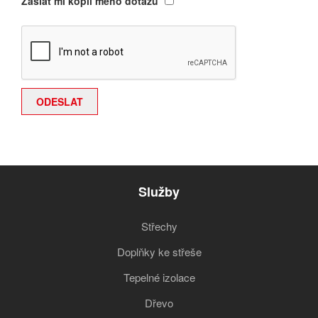
Zaslat mi kopii mého dotazu
Služby
Střechy
Doplňky ke střeše
Tepelné izolace
Dřevo